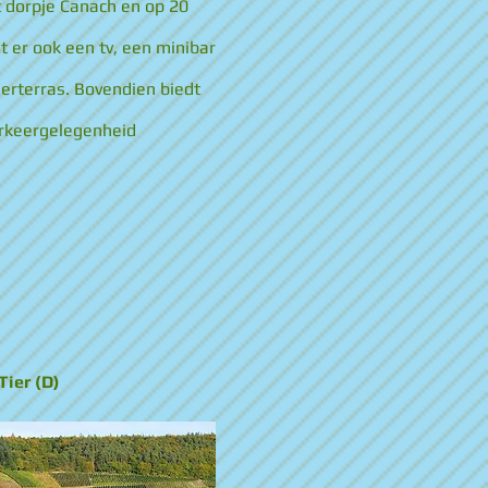
t dorpje Canach en op 20
dt er ook een tv, een minibar
merterras. Bovendien biedt
parkeergelegenheid
Tier (D)