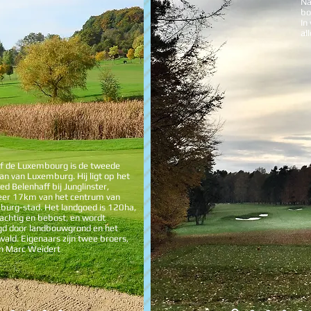
Na
bo
In
al
f de Luxembourg is de tweede
an van Luxemburg. Hij ligt op het
ed Belenhaff bij Junglinster,
eer 17km van het centrum van
urg-stad. Het landgoed is 120ha,
achtig en bebost, en wordt
d door landbouwgrond en het
ald. Eigenaars zijn twee broers,
n Marc Weidert