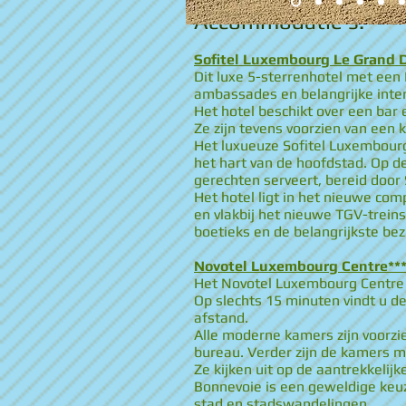
Accommodatie's:
Sofitel Luxembourg Le Grand D
Dit luxe 5-sterrenhotel met een 
ambassades en belangrijke interna
Het hotel beschikt over een bar 
Ze zijn tevens voorzien van een 
Het luxueuze Sofitel Luxembourg 
het hart van de hoofdstad. Op d
gerechten serveert, bereid door 
Het hotel ligt in het nieuwe co
en vlakbij het nieuwe TGV-treinst
boetieks en de belangrijkste b
Novotel Luxembourg Centre***
Het Novotel Luxembourg Centre li
Op slechts 15 minuten vindt u de
afstand.
Alle moderne kamers zijn voorzi
bureau. Verder zijn de kamers m
Ze kijken uit op de aantrekkelij
Bonnevoie is een geweldige keuze
stad en stadswandelingen.