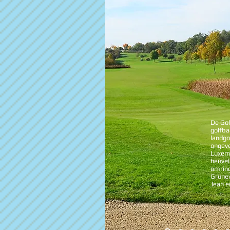
De Gol
golfba
landgo
ongev
Luxemb
heuvel
omring
Grünew
Jean e