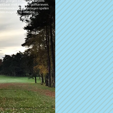
ast gelegen 5* Sofitel is tevens
ekbaar met speciale golftarieven.
 weekeinden en feestdagen spelen
leen mogelijk op invitatie.