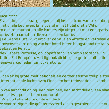
ucal*****
Frans tintje is ideaal gelegen nabij het centrum van Luxembur
tionale bedrijven. Er is overal in het hotel gratis WiFi.
en een restaurant en alle kamers zijn uitgerust met een gratis
koffiezetapparaat en diverse soorten koffie.
Le Grand Ducal kijkt uit over de valleien Alzette en Petrusse e
e bovenste verdieping van het hotel is een hoogstaand restau
Sebastien Perrot.
mplex Espace Petrusse, op loopafstand van het historische U
ation Est Européen. Het ligt ook dicht bij de grote multinationa
ezienswaardigheden van Luxemburg.
*
gt vlak bij grote multinationals en de toeristische trekpleist
 internationale luchthaven Findel en het treinstation Luxembur
en van airconditioning, een ruim bed, een zacht deken, een s
ooi ontworpen, licht en comfortabel.
ke Rue du Labaratoire of de wintertuin.
 voor reizigers die geïnteresseerd zijn in geschiedenis, de o