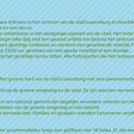
 Place d'Armes in het centrum van de stad Luxemburg en besch
t en een terras.
e uitvalsbasis in het voetgangersgebied van de stad. Het hote
. Begin elke dag met een gezond ontbijt om daarna het centrum
 een gezellige ambiance en serveert een gevarieerde selectie
ot 23:00 uur genieten van een goede maaltijd of een drankje.
op het gezellige terras zitten. Alle hotelgasten die het resta
 het groene hart van de stad Luxemburg met een panoramische 
t op de groene omgeving en de stad. Ze zijn voorzien van ee
rt een speciaal gerecht dat dagelijks verandert, evenals een b
enieten van de groene omgeving en het uitzicht.
 vermaak voor families en groepen vrienden (reserveren verpli
ime accommodaties langs een golfbaan van 18 holes. Er zijn 