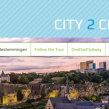
CITY
2
C
Bestemmingen
Follow the Tour
OneDayFlyAway