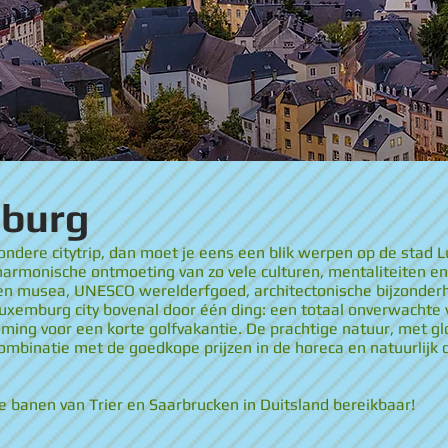
burg
jzondere citytrip, dan moet je eens een blik werpen op de sta
 harmonische ontmoeting van zo vele culturen, mentaliteiten en 
 en musea, UNESCO werelderfgoed, architectonische bijzonder
uxemburg city bovenal door één ding: een totaal onverwachte 
ming voor een korte golfvakantie. De prachtige natuur, met g
combinatie met de goedkope prijzen in de horeca en natuurlijk 
 de banen van Trier en Saarbrucken in Duitsland bereikbaar!