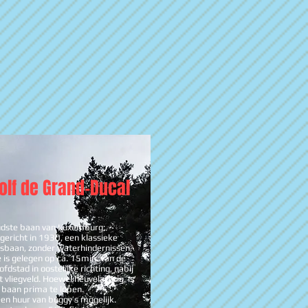
olf de Grand-Ducal
dste baan van Luxemburg;
gericht in 1930, een klassieke
sbaan, zonder waterhindernissen,
e is gelegen op ca. 15min. van de
ofdstad in oostelijke richting, nabij
t vliegveld. Hoewel heuvelachtig, is
 baan prima te lopen.
en huur van buggy’s mogelijk.