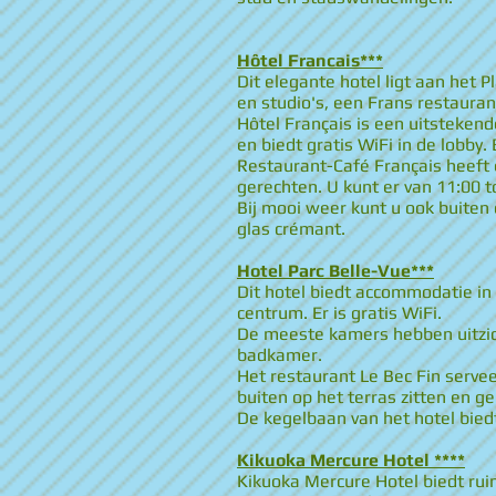
Hôtel Francais***
Dit elegante hotel ligt aan het
en studio's, een Frans restauran
Hôtel Français is een uitstekend
en biedt gratis WiFi in de lobby
Restaurant-Café Français heeft
gerechten. U kunt er van 11:00 t
Bij mooi weer kunt u ook buiten 
glas crémant.
Hotel Parc Belle-Vue***
Dit hotel biedt accommodatie in
centrum. Er is gratis WiFi.
De meeste kamers hebben uitzich
badkamer.
Het restaurant Le Bec Fin servee
buiten op het terras zitten en g
De kegelbaan van het hotel biedt
Kikuoka Mercure Hotel ****
Kikuoka Mercure Hotel biedt ru