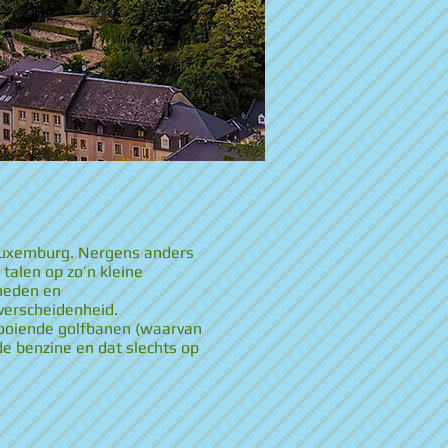
d Luxemburg. Nergens anders
talen op zo’n kleine
heden en
verscheidenheid.
looiende golfbanen (waarvan
de benzine en dat slechts op