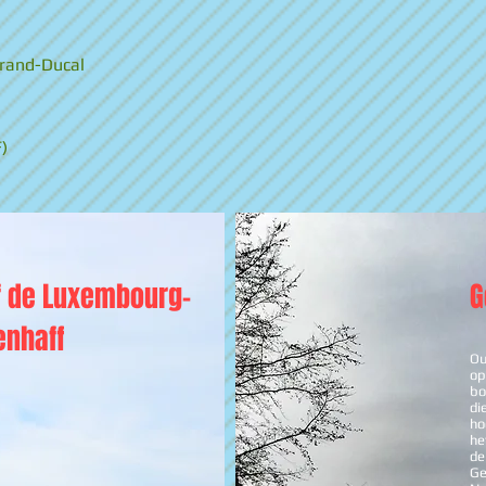
Grand-Ducal
)
f de Luxembourg-
G
enhaff
Ou
op
bo
di
ho
he
de
Ge