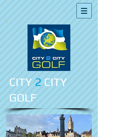
CITY
2
CITY
GOLF