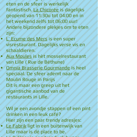
eten en de sfeer is werkelijk
fantastisch.
La Chicorée
is dagelijks
geopend van 11:30u tot 04:00 en in
het weekend zelfs tot 06:00 uur!
Andere bijzondere plekjes om te eten
zijn:
L’ Ecume des Mers
is een super
visrestaurant. Dagelijks verse vis en
schaaldieren.
Aux Moules
is hèt mosselrestaurant
van Lille ( Rue de Béthune)
Omnia Brasserie Gourmande
is heel
speciaal. De sfeer ademt naar de
Moulin Rouge in Parijs
Dit is maar een greep uit het
gigantische aanbod van de
restaurants in Lille.
Wil je een avondje stappen of een pint
drinken in een leuk café?
Hier zijn een paar trendy adresjes:
Le Fabrik
ligt in een buitenwijk van
Lille maar is dé place to be.