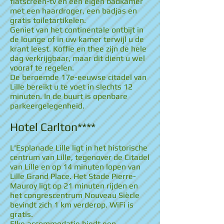
flatscreen-tv en een eigen badkamer
met een haardroger, een badjas en
gratis toiletartikelen.
Geniet van het continentale ontbijt in
de lounge of in uw kamer terwijl u de
krant leest. Koffie en thee zijn de hele
dag verkrijgbaar, maar dit dient u wel
vooraf te regelen.
De beroemde 17e-eeuwse citadel van
Lille bereikt u te voet in slechts 12
minuten. In de buurt is openbare
parkeergelegenheid.
Hotel Carlton****
L'Esplanade Lille ligt in het historische
centrum van Lille, tegenover de Citadel
van Lille en op 14 minuten lopen van
Lille Grand Place. Het Stade Pierre-
Mauroy ligt op 21 minuten rijden en
het congrescentrum Nouveau Siècle
bevindt zich 1 km verderop. WiFi is
gratis.
Elke accommodatie biedt een