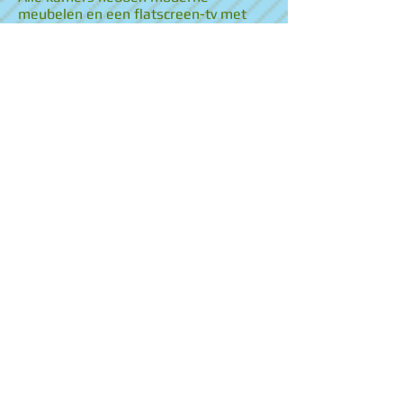
meubelen en een flatscreen-tv met
satellietzenders.
Iedere dag wordt er een ontbijt
verzorgd met producten van
boerderijen uit de omgeving.
Op loopafstand zijn verschillende
winkels, restaurants en bars te vinden.
Het vriendelijke en attente personeel
van Hotel Kanaï staat 24 uur per dag
klaar om u te helpen bij de invulling
van uw verblijf in Lille. Het TGV-
treinstation Lille-Europa ligt op 1 km
afstand, en het treinstation Lille
Flandres bevindt zich op 550 meter
van de accommodatie.
Grand Hotel Bellevue,
Grand Place****
Grand Hotel Bellevue - Grand Place is
gevestigd in een karakteristiek Vlaams
gebouw aan de Grote Markt in de
historische binnenstad van Lille. Het