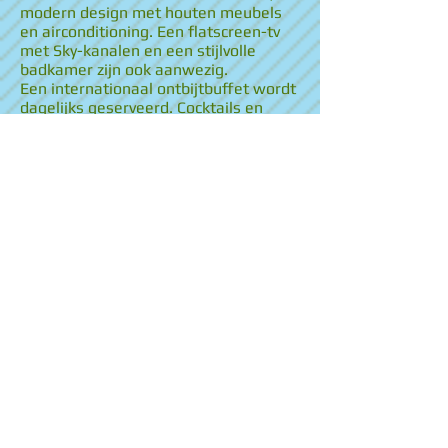
modern design met houten meubels
en airconditioning. Een flatscreen-tv
met Sky-kanalen en een stijlvolle
badkamer zijn ook aanwezig.
Een internationaal ontbijtbuffet wordt
dagelijks geserveerd. Cocktails en
biefstukken worden geserveerd in de
exclusieve [m]eatery bar + restaurant.
De SIDE Spa beschikt over een
fitnessruimte, een sauna en een hot
tub. Massages en
schoonheidsbehandelingen kunnen
geboekt worden. Gasten kunnen ook
ontspannen in de Sky Lounge van de
spa op de 8e verdieping, met zijn
minimalistische inrichting.
Het SIDE bevindt zich in de Hamburgse
wijk Neustadt, op 3 minuten lopen van
de Hamburgse Staatsopera en het
metrostation Gänsemarkt. Het heeft
privéparkeergelegenheid en een
openbare parkeergarage.