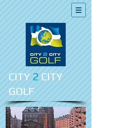
CITY
2
CITY
GOLF