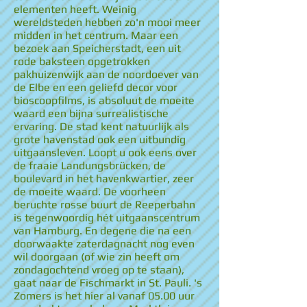
elementen heeft. Weinig
wereldsteden hebben zo'n mooi meer
midden in het centrum. Maar een
bezoek aan Speicherstadt, een uit
rode baksteen opgetrokken
pakhuizenwijk aan de noordoever van
de Elbe en een geliefd decor voor
bioscoopfilms, is absoluut de moeite
waard een bijna surrealistische
ervaring. De stad kent natuurlijk als
grote havenstad ook een uitbundig
uitgaansleven. Loopt u ook eens over
de fraaie Landungsbrücken, de
boulevard in het havenkwartier, zeer
de moeite waard. De voorheen
beruchte rosse buurt de Reeperbahn
is tegenwoordig hét uitgaanscentrum
van Hamburg. En degene die na een
doorwaakte zaterdagnacht nog even
wil doorgaan (of wie zin heeft om
zondagochtend vroeg op te staan),
gaat naar de Fischmarkt in St. Pauli. 's
Zomers is het hier al vanaf 05.00 uur