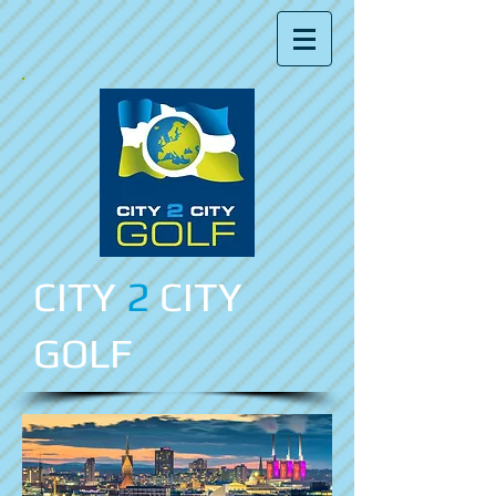
CITY
2
CITY
GOLF