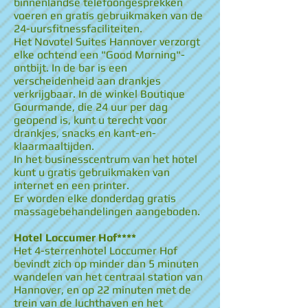
binnenlandse telefoongesprekken
voeren en gratis gebruikmaken van de
24-uursfitnessfaciliteiten.
Het Novotel Suites Hannover verzorgt
elke ochtend een "Good Morning"-
ontbijt. In de bar is een
verscheidenheid aan drankjes
verkrijgbaar. In de winkel Boutique
Gourmande, die 24 uur per dag
geopend is, kunt u terecht voor
drankjes, snacks en kant-en-
klaarmaaltijden.
In het businesscentrum van het hotel
kunt u gratis gebruikmaken van
internet en een printer.
Er worden elke donderdag gratis
massagebehandelingen aangeboden.
Hotel Loccumer Hof****
Het 4-sterrenhotel Loccumer Hof
bevindt zich op minder dan 5 minuten
wandelen van het centraal station van
Hannover, en op 22 minuten met de
trein van de luchthaven en het