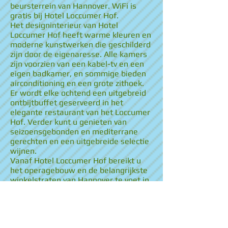
beursterrein van Hannover. WiFi is
gratis bij Hotel Loccumer Hof.
Het designinterieur van Hotel
Loccumer Hof heeft warme kleuren en
moderne kunstwerken die geschilderd
zijn door de eigenaresse. Alle kamers
zijn voorzien van een kabel-tv en een
eigen badkamer, en sommige bieden
airconditioning en een grote zithoek.
Er wordt elke ochtend een uitgebreid
ontbijtbuffet geserveerd in het
elegante restaurant van het Loccumer
Hof. Verder kunt u genieten van
seizoensgebonden en mediterrane
gerechten en een uitgebreide selectie
wijnen.
Vanaf Hotel Loccumer Hof bereikt u
het operagebouw en de belangrijkste
winkelstraten van Hannover te voet in
slechts 7 minuten. In dezelfde tijd
wandelt u naar de oude stad van
Hannover.