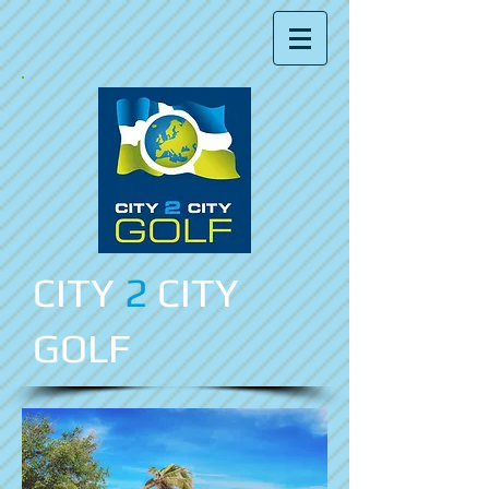
CITY
2
CITY
GOLF