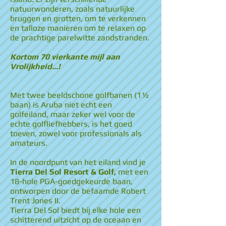
natuurwonderen, zoals natuurlijke
bruggen en grotten, om te verkennen
en talloze manieren om te relaxen op
de prachtige parelwitte zandstranden.
Kortom 70 vierkante mijl aan
Vrolijkheid...!
Met twee beeldschone golfbanen (1½
baan) is Aruba niet echt een
golfeiland, maar zeker wel voor de
echte golfliefhebbers, is het goed
toeven, zowel voor professionals als
amateurs.
In de noordpunt van het eiland vind je
Tierra Del Sol Resort & Golf,
met een
18-hole PGA-goedgekeurde baan,
ontworpen door de befaamde Robert
Trent Jones II.
Tierra Del Sol biedt bij elke hole een
schitterend uitzicht op de oceaan en