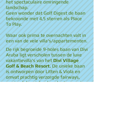
het spectaculaire omringende
landschap.
Geen wonder dat Golf Digest de baan
bekroonde met 4,5 sterren als Place
To Play.
Waar ook prima te overnachten valt in
een van de vele villa's/appartementen.
De rijk begroeide 9-holes baan van Divi
Aruba ligt verscholen tussen de luxe
vakantievilla's van het
Divi Village
Golf & Beach Resort.
De unieke baan
is ontworpen door Litten & Viola en
omvat prachtig verzorgde fairways,
omringd door inlandse plantengroei.
De baan is openbaar toegankelijk, met
speciale starttijden voor gasten van
het Divi Resort.
De perfecte manier om je dag op de
golfbaan te besluiten? Geniet van een
sportmassage of een andere
verkwikkende behandeling in één van