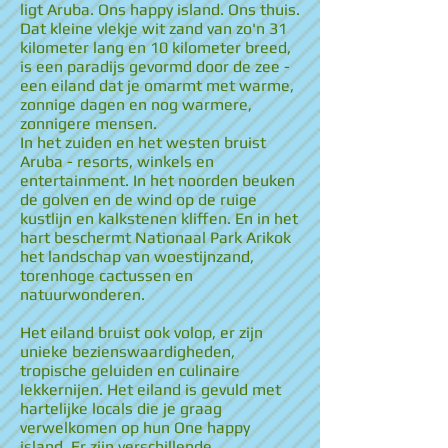
ligt Aruba. Ons happy island. Ons thuis.
Dat kleine vlekje wit zand van zo'n 31
kilometer lang en 10 kilometer breed,
is een paradijs gevormd door de zee -
een eiland dat je omarmt met warme,
zonnige dagen en nog warmere,
zonnigere mensen.
In het zuiden en het westen bruist
Aruba - resorts, winkels en
entertainment. In het noorden beuken
de golven en de wind op de ruige
kustlijn en kalkstenen kliffen. En in het
hart beschermt Nationaal Park Arikok
het landschap van woestijnzand,
torenhoge cactussen en
natuurwonderen.
Het eiland bruist ook volop, er zijn
unieke bezienswaardigheden,
tropische geluiden en culinaire
lekkernijen. Het eiland is gevuld met
hartelijke locals die je graag
verwelkomen op hun One happy
island. Er zijn verschillende