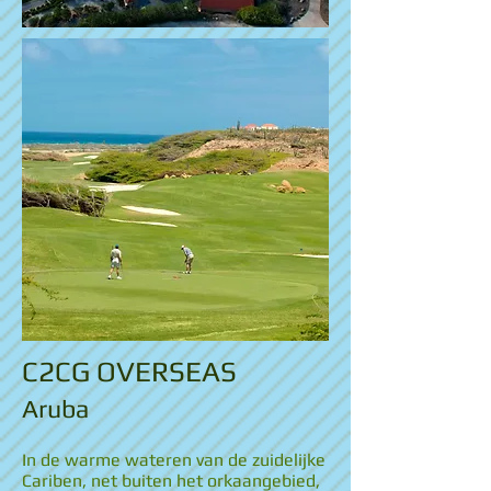
C2CG OVERSEAS
Aruba
In de warme wateren van de zuidelijke
Cariben, net buiten het orkaangebied,